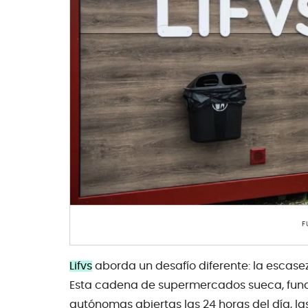
F
Lifvs
aborda un desafío diferente: la escase
Esta cadena de supermercados sueca, fund
autónomas abiertas las 24 horas del día, 