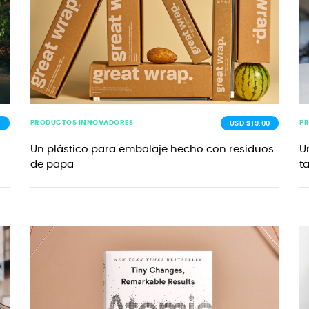
PRODUCTOS INNOVADORES
P
0
USD $19.00
Un plástico para embalaje hecho con residuos
U
de papa
t