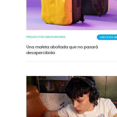
PRODUCTOS INNOVADORES
USD $316.0
Una maleta abollada que no pasará
desapercibida