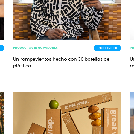
PRODUCTOS INNOVADORES
P
0
USD $150.00
Un rompevientos hecho con 30 botellas de
U
plástico
r