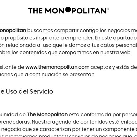
ndiciones
onopolitan
buscamos compartir contigo los negocios má
o propósito es inspirarte a emprender. En este apartad
ón relacionada al uso que le damos a tus datos personal
sobre los contenidos que compartimos en nuestra web.
sitante de
www.themonopolitan.com
aceptas y estás de
iones que a continuación se presentan.
e Uso del Servicio
munidad de
The Monopolitan
está conformada por person
prendedoras. Nuestra agenda de contenidos está enfo
 negocio que se caracterizan por tener un componente 
s promovemos productos y servicios de negocios que, 