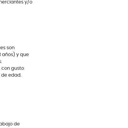
merciantes y/o
tes son
 años) y que
.
, con gusto
 de edad.
rabajo de