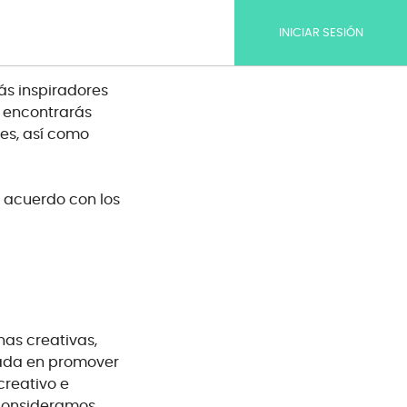
INICIAR SESIÓN
s inspiradores
o encontrarás
es, así como
 acuerdo con los
as creativas,
cada en promover
creativo e
consideramos,