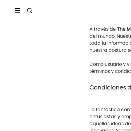
Términos y Co
A través de
The M
del mundo. Nuestr
toda la informaci
nuestra postura 
Como usuario y vi
términos y condic
Condiciones d
La fantástica co
entusiastas y em
aquellas ideas de
innovador. Ademá