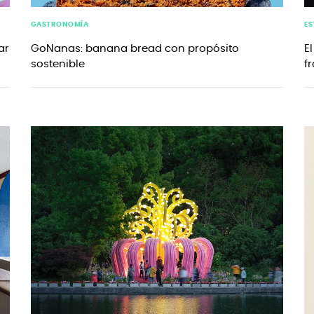
GASTRONOMÍA
ES
ar
GoNanas: banana bread con propósito
E
sostenible
f