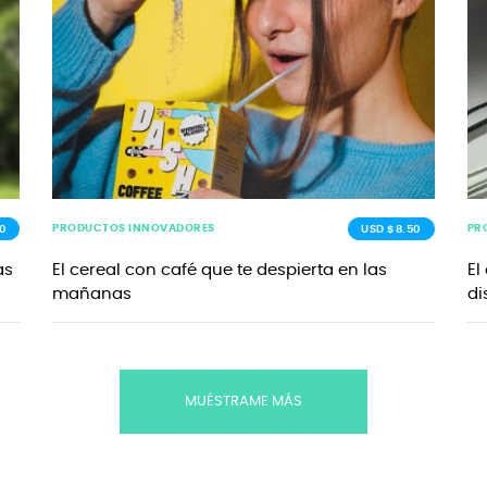
PRODUCTOS INNOVADORES
PR
0
USD $8.50
as
El cereal con café que te despierta en las
El
mañanas
di
MUÉSTRAME MÁS